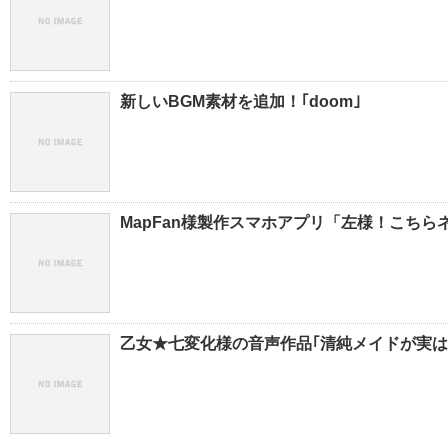
新しいBGM素材を追加！｢doom｣
MapFan様製作スマホアプリ「左様！こち
乙女★七変化様の音声作品｢清純メイドが実は