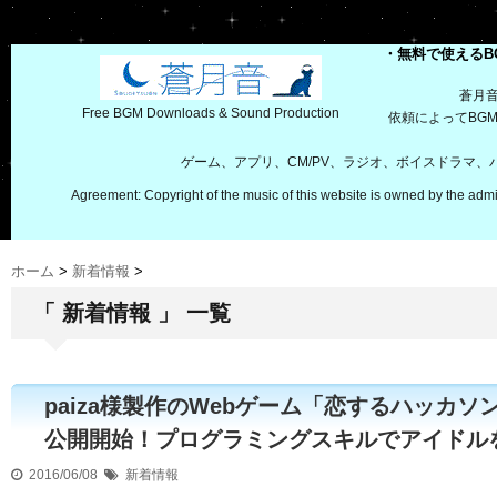
・無料で使えるB
蒼月
Free BGM Downloads & Sound Production
依頼によってBG
ゲーム、アプリ、CM/PV、ラジオ、ボイスドラマ
Agreement: Copyright of the music of this website is owned by the admi
ホーム
>
新着情報
>
「 新着情報 」 一覧
paiza様製作のWebゲーム「恋するハッカ
公開開始！プログラミングスキルでアイドル
2016/06/08
新着情報