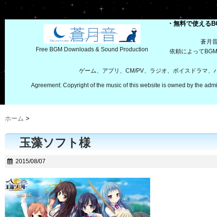
・無料で使えるB
蒼月
Free BGM Downloads & Sound Production
依頼によってBG
ゲーム、アプリ、CM/PV、ラジオ、ボイスドラマ
Agreement: Copyright of the music of this website is owned by the admi
ホーム
>
玉藻ソフト様
2015/08/07