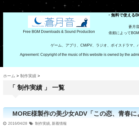
・無料で使えるB
蒼月
Free BGM Downloads & Sound Production
依頼によってBG
ゲーム、アプリ、CM/PV、ラジオ、ボイスドラマ
Agreement: Copyright of the music of this website is owned by the admi
ホーム
>
制作実績
>
「 制作実績 」 一覧
MORE様製作の美少女ADV「この恋、青春に
2016/04/28
制作実績
,
新着情報