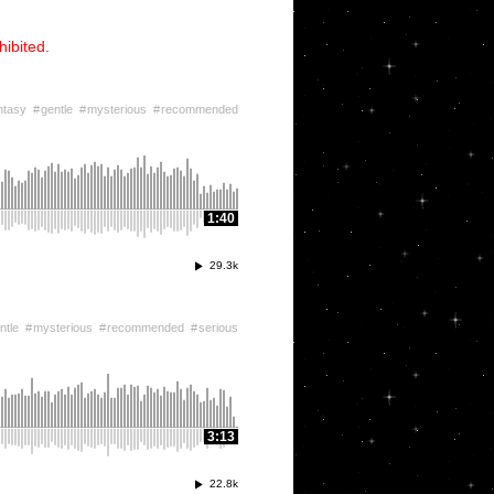
hibited.
ntasy
gentle
mysterious
recommended
1:40
29.3k
ntle
mysterious
recommended
serious
3:13
22.8k