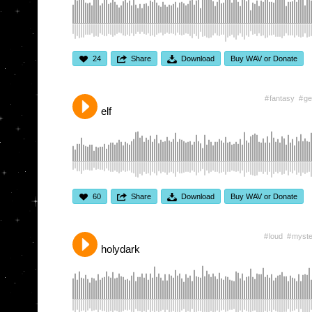
24
Share
Download
Buy WAV or Donate
fantasy
ge
elf
60
Share
Download
Buy WAV or Donate
loud
myste
holydark