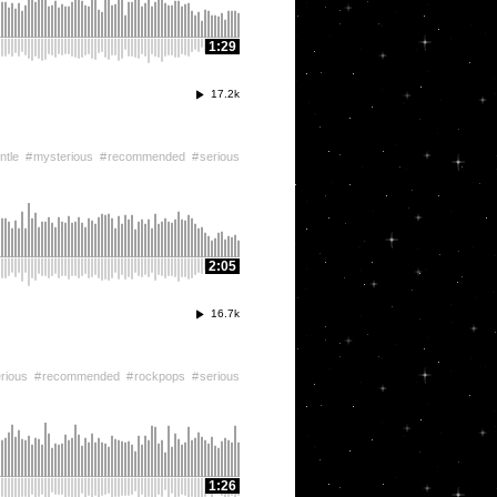
1:29
17.2k
ntle
mysterious
recommended
serious
2:05
16.7k
rious
recommended
rockpops
serious
1:26