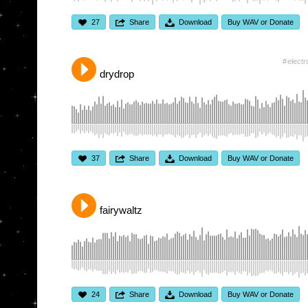
27
Share
Download
Buy WAV or Donate
electr
drydrop
37
Share
Download
Buy WAV or Donate
fairywaltz
24
Share
Download
Buy WAV or Donate