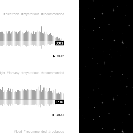
electronic
mysterious
recommended
3:03
9412
ight
fantasy
mysterious
recommended
1:36
18.4k
loud
recommended
rockpops