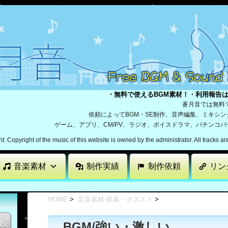
・無料で使えるBGM素材！・利用報告
蒼月音では無料
依頼によってBGM・SE制作、音声編集、ミキシ
ゲーム、アプリ、CM/PV、ラジオ、ボイスドラマ、パチンコ
: Copyright of the music of this website is owned by the administrator. All tracks a
音楽素材
制作実績
制作依頼
リン
HOME
>
音楽素材-新着・オススメ
>
BGM/強い・激しい