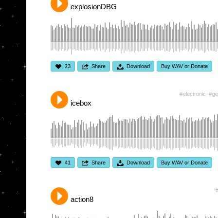
explosionDBG
23
Share
Download
Buy WAV or Donate
electronic
ge
icebox
41
Share
Download
Buy WAV or Donate
action8