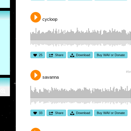
cycloop
25
Share
Download
Buy WAV or Donate
br
savanna
33
Share
Download
Buy WAV or Donate