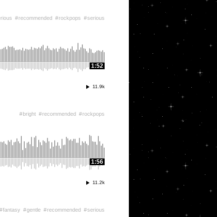
rious
recommended
rockpops
serious
1:52
11.9k
bright
recommended
rockpops
1:56
11.2k
fantasy
gentle
recommended
serious