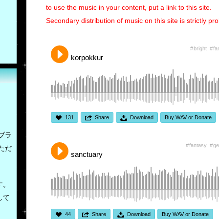
to use the music in your content, put a link to this site.
Secondary distribution of music on this site is strictly pro
bright
fa
korpokkur
131
Share
Download
Buy WAV or Donate
ブラ
fantasy
ge
ただ
sanctuary
す。
して
44
Share
Download
Buy WAV or Donate