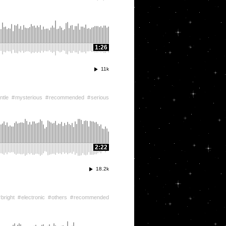
1:26
11k
ntle
mysterious
recommended
serious
2:22
18.2k
bright
electronic
others
recommended