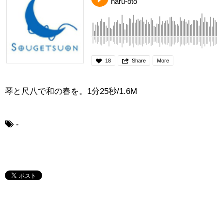
haru-oto
18
Share
More
琴と尺八で和の春を。1分25秒/1.6M
-