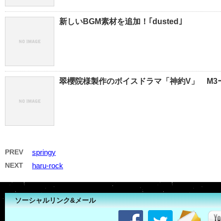
新しいBGM素材を追加！｢dusted｣
翠櫻院様製作のボイスドラマ「神約V」 M3ー
PREV
springy
NEXT
haru-rock
ソーシャルリンク&メール