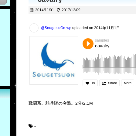
2014/11/01
2017/12/09
@SougetsuOn-wp
uploaded on 2014年11月1日
samples
cavalry
19
Share
More
戦闘系。騎兵隊の突撃。2分/2.1M
-