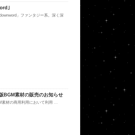
rd｣
ownword」ファンタジー系。深く深
版BGM素材の販売のお知らせ
M素材の商用利用において利用 …