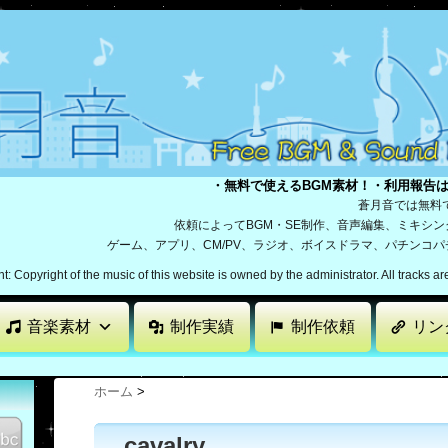
・無料で使えるBGM素材！・利用報告
蒼月音では無料
依頼によってBGM・SE制作、音声編集、ミキシ
ゲーム、アプリ、CM/PV、ラジオ、ボイスドラマ、パチンコ
: Copyright of the music of this website is owned by the administrator. All tracks a
音楽素材
制作実績
制作依頼
リン
ホーム
>
cavalry