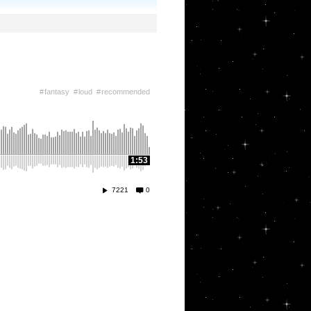
fantasy
loud
recommended
1:53
7221
0