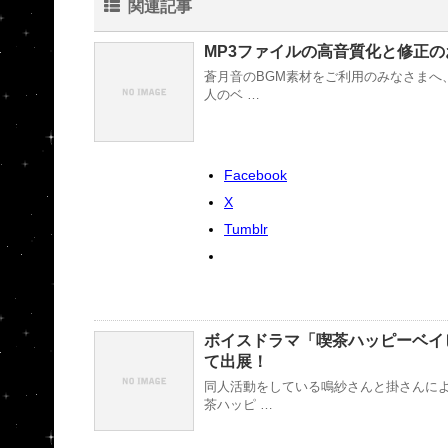
関連記事
MP3ファイルの高音質化と修正の
蒼月音のBGM素材をご利用のみなさまへ
人のベ …
Facebook
X
Tumblr
ボイスドラマ「喫茶ハッピーベイビー
て出展！
同人活動をしている鳴紗さんと掛さんによ
茶ハッピ …