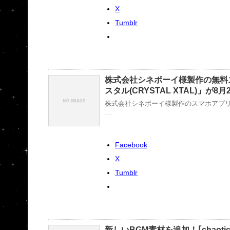
X
Tumblr
株式会社シネボーイ様製作の無料
スタル(CRYSTAL XTAL)」が
株式会社シネボーイ様製作のスマホアプリ「
…
Facebook
X
Tumblr
新しいBGM素材を追加！｢chaotic