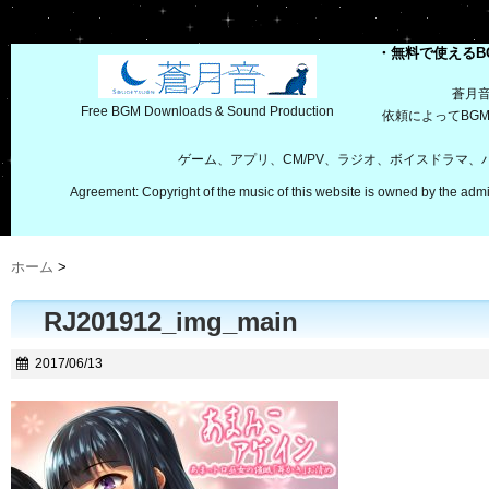
・無料で使えるB
蒼月
Free BGM Downloads & Sound Production
依頼によってBG
ゲーム、アプリ、CM/PV、ラジオ、ボイスドラマ
Agreement: Copyright of the music of this website is owned by the admi
ホーム
>
RJ201912_img_main
2017/06/13