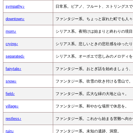
sympathy♪
日常系。ピアノ、フルート、ストリングスで
downtown♪
ファンタジー系。ちょっと寂れた町でも人々
morn♪
シリアス系。夜明けは始まりと終わりの境目
crying♪
シリアス系。悲しいときの悲壮感をゆったり
separated♪
シリアス系。オーボエで悲しみのメロディを
fairytale♪
ファンタジー系。おとぎ話を始めましょう、そ
snow♪
ファンタジー系。吹雪の吹き付ける雪山で。
field♪
ファンタジー系。広大な緑の大地と山々。
village♪
ファンタジー系。和やかな場所で休息を。
restless♪
ファンタジー系。これから始まる苦難へ向か
ruin♪
ファンタジー系。未知の遺跡、洞窟。