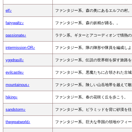
elf♪
ファンタジー系。森の奥にあるエルフの村。
fairywaltz♪
ファンタジー系。森の妖精が踊る。。
passionate♪
ラテン系。ギターとアコーディオンで情熱の
intermission-OR♪
ファンタジー系。隊の陣形や隊員を編成しよ
yggdrasill♪
ファンタジー系。伝説の世界樹を探す旅路を
evilcastle♪
ファンタジー系。悪魔たちに占領された古城
mountainous♪
ファンタジー系。険しい山岳地帯を越えて敵
hiking♪
ファンタジー系。春の花咲く丘を歩こう。
sandstorm♪
ファンタジー系。ピラミッドを背に砂漠を往
thegreatworld♪
ファンタジー系。巨大な帝国の領地やフィー