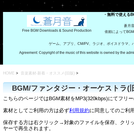
・無料で使えるB
蒼月
Free BGM Downloads & Sound Production
依頼によってBG
ゲーム、アプリ、CM/PV、ラジオ、ボイスドラマ
Agreement: Copyright of the music of this website is owned by the admi
HOME
>
音楽素材-新着・オススメ(旧版)
>
BGM/ファンタジー・オーケストラ(旧
こちらのページではBGM素材をMP3(320kbps)にてフリ
素材としてご利用の方は必ず
利用規約
に同意してのご利
保存する方は右クリック→対象のファイルを保存、クリ
ヤーで再生されます。