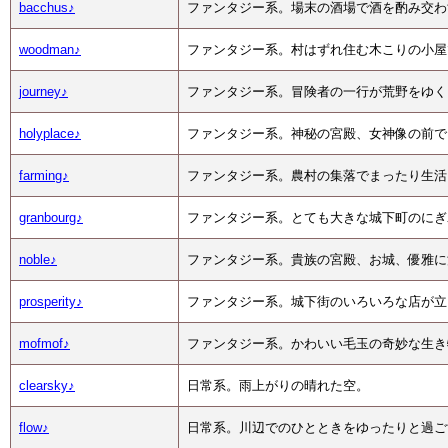
bacchus♪
ファンタジー系。場末の酒場で酒を酌み交わ
woodman♪
ファンタジー系。村はずれ住む木こりの小屋
journey♪
ファンタジー系。冒険者の一行が荒野をゆく
holyplace♪
ファンタジー系。神秘の宮殿、女神像の前で
farming♪
ファンタジー系。農村の集落でまったり生活
granbourg♪
ファンタジー系。とても大きな城下町のにぎ
noble♪
ファンタジー系。貴族の宮殿、お城、優雅に
prosperity♪
ファンタジー系。城下街のいろいろな店が立
mofmof♪
ファンタジー系。かわいい毛玉の奇妙な生き
clearsky♪
日常系。雨上がりの晴れた空。
flow♪
日常系。川辺でのひとときをゆったりと過ご