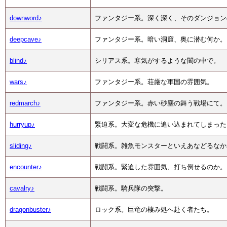
downword♪
ファンタジー系。深く深く、そのダンジョン
deepcave♪
ファンタジー系。暗い洞窟、奥に潜む何か。
blind♪
シリアス系。寒気がするような闇の中で。
wars♪
ファンタジー系。荘厳な軍国の雰囲気。
redmarch♪
ファンタジー系。赤い砂塵の舞う戦場にて。
hurryup♪
緊迫系。大変な危機に追い込まれてしまった
sliding♪
戦闘系。雑魚モンスターといえあなどるなか
encounter♪
戦闘系。緊迫した雰囲気、打ち倒せるのか。
cavalry♪
戦闘系。騎兵隊の突撃。
dragonbuster♪
ロック系。巨竜の棲み処へ赴く者たち。