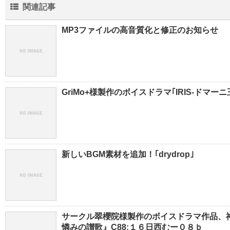
関連記事
MP3ファイルの高音質化と修正のお知らせ
GriMo+様製作のボイスドラマ｢IRIS-ドマー
新しいBGM素材を追加！｢drydrop｣
サークル翠櫻院様製作のボイスドラマ作品、
憐みの讃歌』C88:１６日西むー０８ｂ