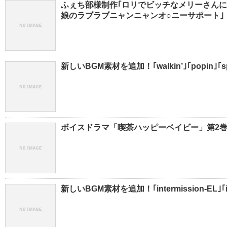
ふぇち部様制作｢ロリでビッチなメリーさんに
娘のラブラブニャンニャンオ○ニーサポート｣
新しいBGM素材を追加！｢walkin’｣｢popin｣｢sp
ボイスドラマ「喫茶ハッピーベイビー」第2巻が、
新しいBGM素材を追加！｢intermission-EL｣｢int