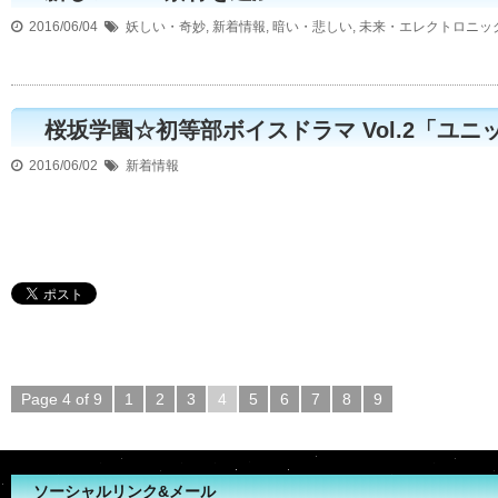
2016/06/04
妖しい・奇妙
,
新着情報
,
暗い・悲しい
,
未来・エレクトロニッ
桜坂学園☆初等部ボイスドラマ Vol.2「ユ
2016/06/02
新着情報
Page 4 of 9
1
2
3
4
5
6
7
8
9
ソーシャルリンク&メール