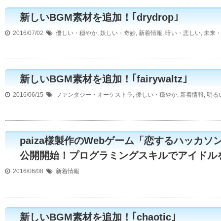
新しいBGM素材を追加！｢drydrop｣
2016/07/02
優しい・穏やか
,
妖しい・奇妙
,
新着情報
,
暗い・悲しい
,
未来
新しいBGM素材を追加！｢fairywaltz｣
2016/06/15
ファンタジー・オーケストラ
,
優しい・穏やか
,
新着情報
,
明る
paiza様製作のWebゲーム「恋するハッカ
公開開始！プログラミングスキルでアイドル
2016/06/08
新着情報
新しいBGM素材を追加！｢chaotic｣