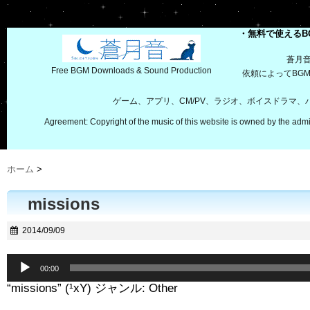
・無料で使えるB
蒼月
Free BGM Downloads & Sound Production
依頼によってBG
ゲーム、アプリ、CM/PV、ラジオ、ボイスドラマ
Agreement: Copyright of the music of this website is owned by the admi
ホーム
>
missions
2014/09/09
音
00:00
声
“missions” (¹xY) ジャンル: Other
プ
レ