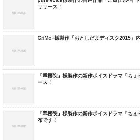
pure voice様製作の音声作品「ご奉仕♪メ
リリース！
GriMo+様製作「おとしだまディスク201
「翠櫻院」様製作の新作ボイスドラマ「ちぇりぼむ
ース！
「翠櫻院」様製作の新作ボイスドラマ「ちぇりぼむ
布です！