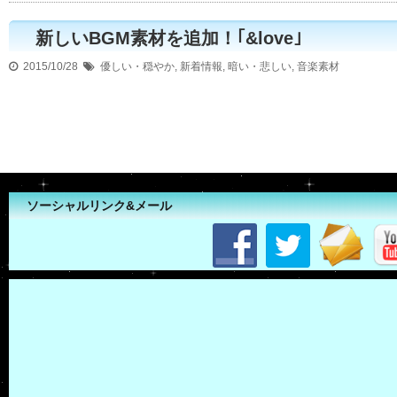
新しいBGM素材を追加！｢&love｣
2015/10/28
優しい・穏やか
,
新着情報
,
暗い・悲しい
,
音楽素材
ソーシャルリンク&メール