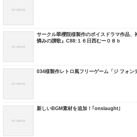
サークル翠櫻院様製作のボイスドラマ作品、
憐みの讃歌』C88:１６日西むー０８ｂ
034様製作レトロ風フリーゲーム「ジ フォンテ」
新しいBGM素材を追加！｢onslaught｣