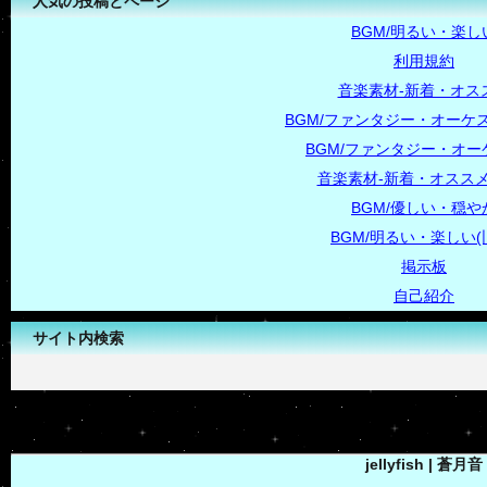
人気の投稿とページ
BGM/明るい・楽し
利用規約
音楽素材-新着・オス
BGM/ファンタジー・オーケス
BGM/ファンタジー・オー
音楽素材-新着・オススメ
BGM/優しい・穏や
BGM/明るい・楽しい(
掲示板
自己紹介
サイト内検索
-->
jellyfish | 蒼月音