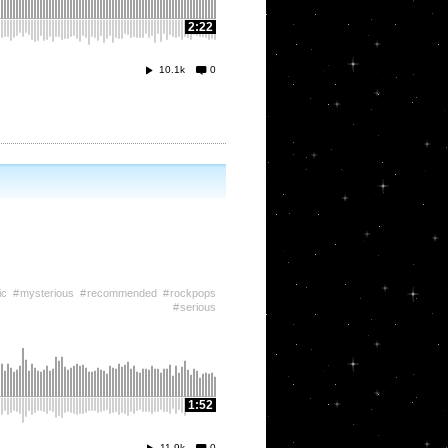
2:22
10.1k
0
ic
mysterious
recommended
rockpops
serious
1:52
11.9k
0