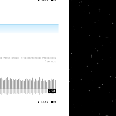
ud
mysterious
recommended
rockpops
serious
2:08
15.5k
0