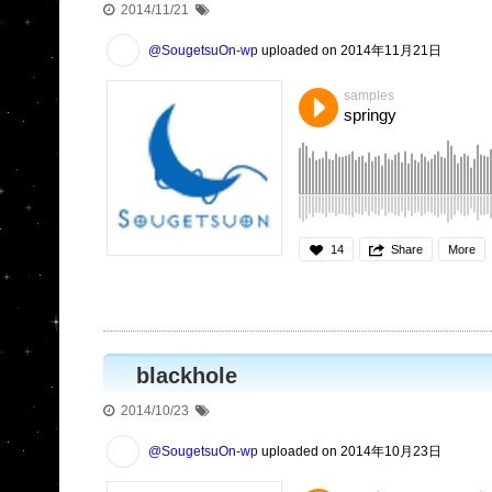
2014/11/21
@SougetsuOn-wp
uploaded on 2014年11月21日
samples
springy
14
Share
More
blackhole
2014/10/23
@SougetsuOn-wp
uploaded on 2014年10月23日