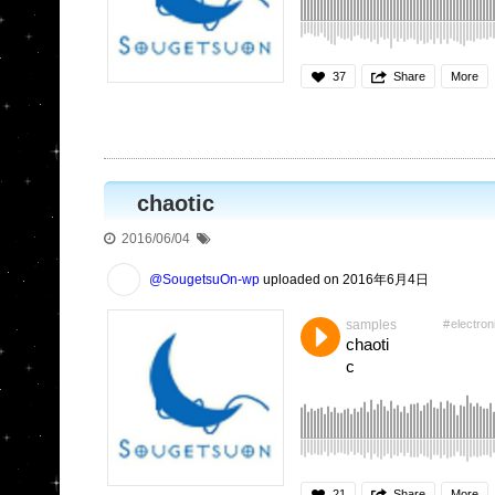
37
Share
More
chaotic
2016/06/04
@SougetsuOn-wp
uploaded on 2016年6月4日
samples
electron
chaoti
c
21
Share
More