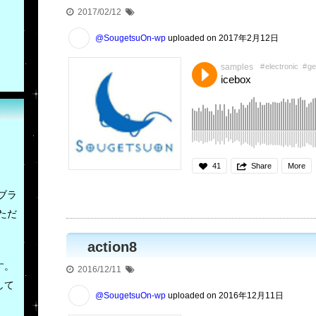
2017/02/12
@SougetsuOn-wp
uploaded on 2017年2月12日
samples
electronic
ge
icebox
41
Share
More
ブラ
ただ
action8
す。
2016/12/11
して
@SougetsuOn-wp
uploaded on 2016年12月11日