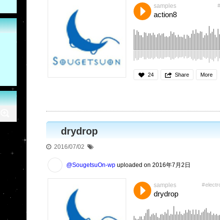
samples
action8
24
Share
More
drydrop
2016/07/02
@SougetsuOn-wp
uploaded on 2016年7月2日
samples
electr
drydrop