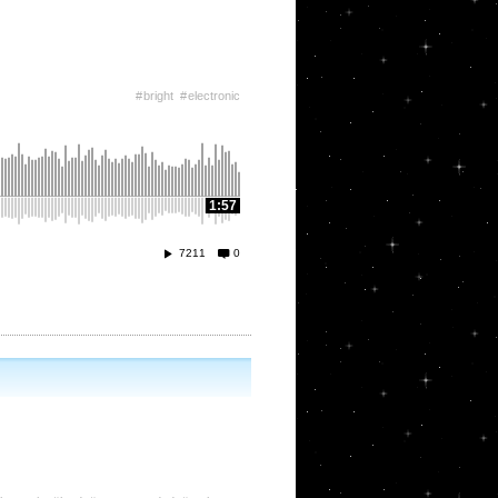
bright
electronic
1:57
7211
0