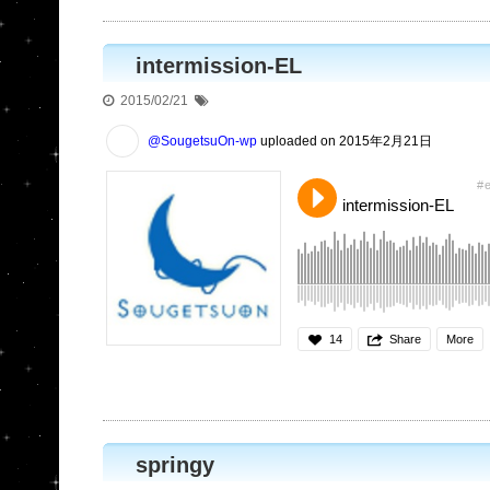
intermission-EL
2015/02/21
@SougetsuOn-wp
uploaded on 2015年2月21日
e
intermission-EL
14
Share
More
springy