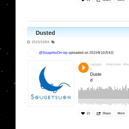
Dusted
2015/10/04
@SougetsuOn-wp
uploaded on 2015年10月4日
sample
electronic
lo
s
Duste
d
21
Share
More