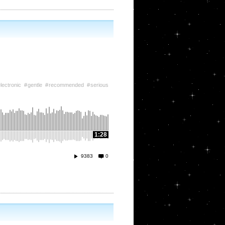
lectronic
gentle
recommended
serious
1:28
9383
0