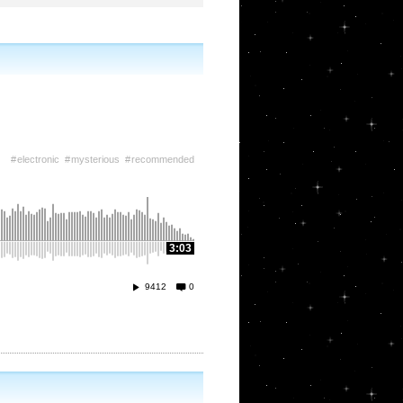
electronic
mysterious
recommended
3:03
9412
0