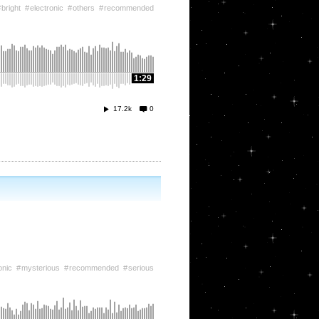
bright
electronic
others
recommended
1:29
17.2k
0
onic
mysterious
recommended
serious