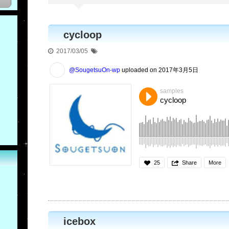
cycloop
2017/03/05
@SougetsuOn-wp
uploaded on 2017年3月5日
samples
cycloop
25
Share
More
icebox