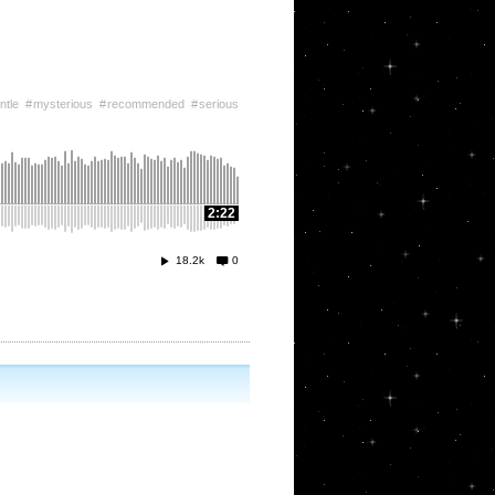
ntle
mysterious
recommended
serious
2:22
18.2k
0