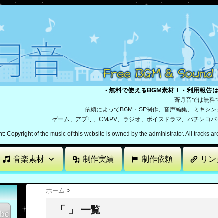
・無料で使えるBGM素材！・利用報告
蒼月音では無料
依頼によってBGM・SE制作、音声編集、ミキシ
ゲーム、アプリ、CM/PV、ラジオ、ボイスドラマ、パチンコ
: Copyright of the music of this website is owned by the administrator. All tracks a
音楽素材
制作実績
制作依頼
リン
ホーム
>
「 」 一覧