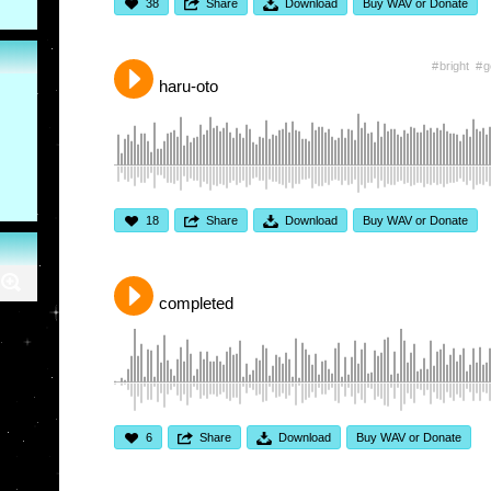
38
Share
Download
Buy WAV or Donate
bright
g
haru-oto
18
Share
Download
Buy WAV or Donate
completed
6
Share
Download
Buy WAV or Donate