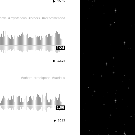
15.5k
entle
mysterious
others
recommended
1:24
13.7k
others
rockpops
serious
1:06
6613