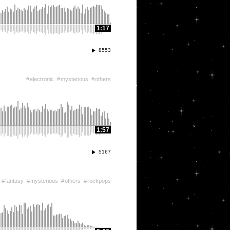
1:17
8553
electronic
mysterious
others
1:57
5167
fantasy
mysterious
others
rockpops