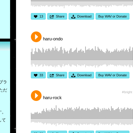
13
Share
Download
Buy WAV or Donate
haru-ondo
33
Share
Download
Buy WAV or Donate
ブラ
ただ
bright
haru-rock
す。
して