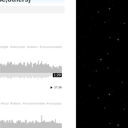
bright
electronic
others
recommended
1:29
17.2k
loud
others
recommended
rockpops