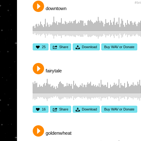
br
downtown
25
Share
Download
Buy WAV or Donate
fairytale
16
Share
Download
Buy WAV or Donate
goldenwheat