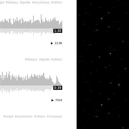
ight
fantasy
gentle
mysterious
others
1:30
12.8k
fantasy
gentle
others
0:39
7016
bright
mysterious
others
rockpops