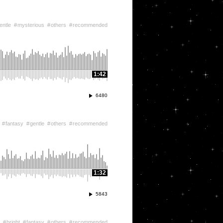
entle
mysterious
others
recommended
1:42
6480
fantasy
gentle
others
recommended
1:32
5843
bright
fantasy
others
recommended