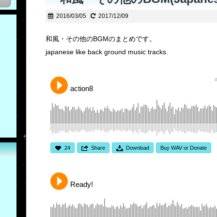
2016/03/05
2017/12/09
和風・その他のBGMのまとめです。
japanese like back ground music tracks.
action8
24
Share
Download
Buy WAV or Donate
Ready!