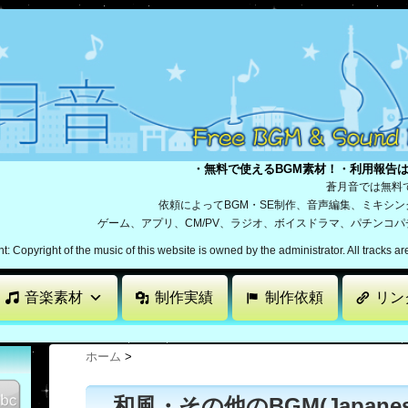
・無料で使えるBGM素材！・利用報告
蒼月音では無料
依頼によってBGM・SE制作、音声編集、ミキシ
ゲーム、アプリ、CM/PV、ラジオ、ボイスドラマ、パチンコ
: Copyright of the music of this website is owned by the administrator. All tracks a
音楽素材
制作実績
制作依頼
リン
ホーム
>
和風・その他のBGM(Japanese,