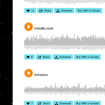
11
Share
Download
Buy WAV or Donate
metalliczone
8
Share
Download
Buy WAV or Donate
missions
7
Share
Download
Buy WAV or Donate