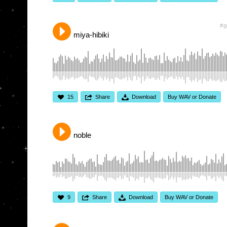
g
miya-hibiki
15
Share
Download
Buy WAV or Donate
noble
9
Share
Download
Buy WAV or Donate