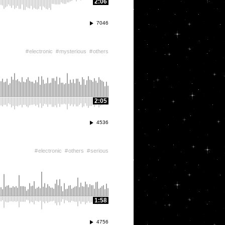
2:06
7046
electronic
mysterious
others
2:05
4536
electronic
others
serious
1:58
4756