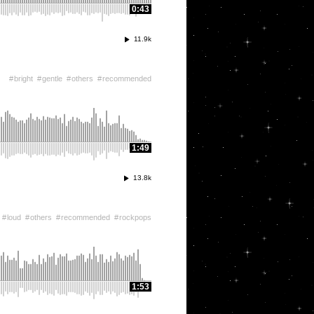
0:43
11.9k
bright
gentle
others
recommended
1:49
13.8k
loud
others
recommended
rockpops
1:53