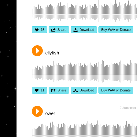
15
Share
Download
Buy WAV or Donate
jellyfish
11
Share
Download
Buy WAV or Donate
electronic
lower