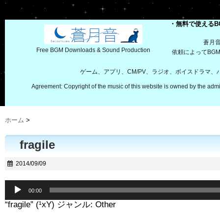
・無料で使えるB
蒼月
Free BGM Downloads & Sound Production
依頼によってBG
ゲーム、アプリ、CM/PV、ラジオ、ボイスドラマ
Agreement: Copyright of the music of this website is owned by the admi
ホーム
>
fragile
2014/09/09
音
00:00
声
“fragile” (¹xY) ジャンル: Other
プ
レ