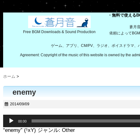
・無料で使えるB
蒼月
Free BGM Downloads & Sound Production
依頼によってBG
ゲーム、アプリ、CM/PV、ラジオ、ボイスドラマ
Agreement: Copyright of the music of this website is owned by the admi
ホーム
>
enemy
2014/09/09
音
00:00
声
“enemy” (¹xY) ジャンル: Other
プ
レ