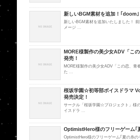
新しいBGM素材を追加！｢doom｣
新しいBGM素材を追加いたしました！ 
メージ …
MORE様製作の美少女ADV「こ
発売！
MORE様製作の美少女ADV「この恋、青
た …
桜坂学園☆初等部ボイスドラマ Vo
発売決定！
サークル「桜坂学園☆プロジェクト」様の
イスドラ …
OptimistHero様のフリーゲー
OptimistHero様のフリーゲーム｢夏の