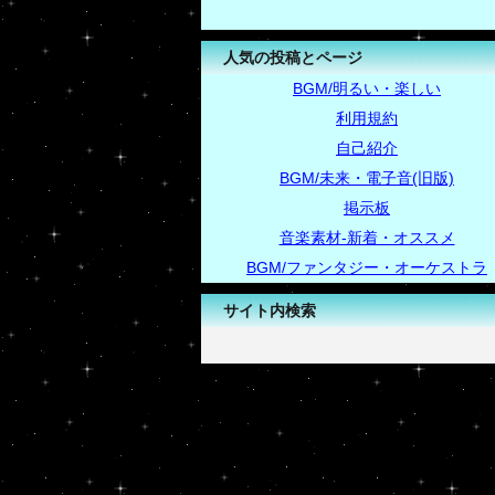
人気の投稿とページ
BGM/明るい・楽しい
利用規約
自己紹介
BGM/未来・電子音(旧版)
掲示板
音楽素材-新着・オススメ
BGM/ファンタジー・オーケストラ
サイト内検索
-->