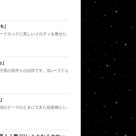
k｣
ハードロックに美しいメロディを乗せた
p｣
電子系の音作りの試作です。3ループぐら
｣
前回のテーマのときにできた副産物とい