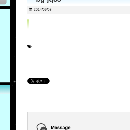
2014/09/08
-
Message