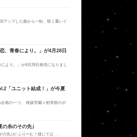
前回アップした曲から一転、暗く重いイ
の恋、青春により。」が4月28日
春により。」が4月28日発売になりまし
l.2「ユニット結成！」が今夏
企画の一つ、 桜坂学園☆初等部のボ
ム｢夏の糸のその先｣
糸のその先｣が ふりーむ！様にて公 …