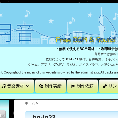
・無料で使えるBGM素材！・利用報告
蒼月音では無料
依頼によってBGM・SE制作、音声編集、ミキシ
ゲーム、アプリ、CM/PV、ラジオ、ボイスドラマ、パチンコ
: Copyright of the music of this website is owned by the administrator. All tracks a
音楽素材
制作実績
制作依頼
リン
ホーム
>
bg-jq33