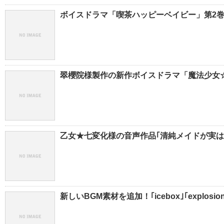
ボイスドラマ「喫茶ハッピーベイビー」第2巻が、
翠櫻院様製作の新作ボイスドラマ「魔法少女☆ち
乙女★七変化様の音声作品｢清純メイドが実は
新しいBGM素材を追加！｢icebox｣｢explosio