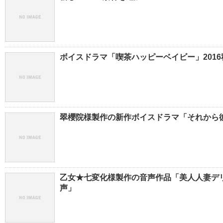
ボイスドラマ「喫茶ハッピーベイビー」2016秋
翠櫻院様製作の新作ボイスドラマ「それから彼
乙女★七変化様製作の音声作品「美人人妻デ
声」