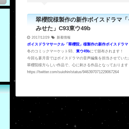
翠櫻院様製作の新作ボイスドラマ「
みせた」C93東ウ49b
2017/12/29
新着情報
ボイスドラマサークル「翠櫻院」様製作の新作ボイスドラマ
冬のコミックマーケット93、
東ウ49b
にて頒布されます！
今回も蒼月音ではボイスドラマの音声編集を担当させていた
翠櫻院様方らしい作品で、心に刺さる作品となっております
https://twitter.com/suiohin/status/946397071229067264