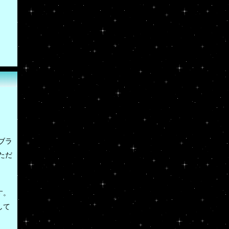
ブラ
ただ
す。
して