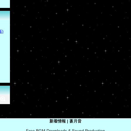
)
新着情報 | 蒼月音
Free BGM Downloads & Sound Production