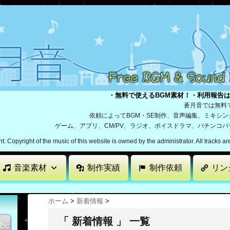
・無料で使えるBGM素材！・利用報告
蒼月音では無料
依頼によってBGM・SE制作、音声編集、ミキシ
ゲーム、アプリ、CM/PV、ラジオ、ボイスドラマ、パチンコ
: Copyright of the music of this website is owned by the administrator. All tracks a
音楽素材
制作実績
制作依頼
リン
ホーム
>
新着情報
>
「 新着情報 」 一覧