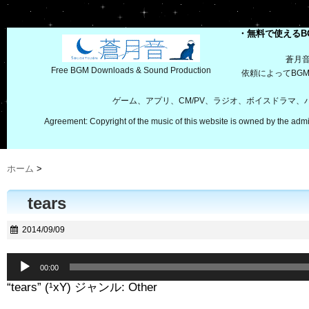
・無料で使えるB
蒼月
Free BGM Downloads & Sound Production
依頼によってBG
ゲーム、アプリ、CM/PV、ラジオ、ボイスドラマ
Agreement: Copyright of the music of this website is owned by the admi
ホーム
>
tears
2014/09/09
音
00:00
声
“tears” (¹xY) ジャンル: Other
プ
レ