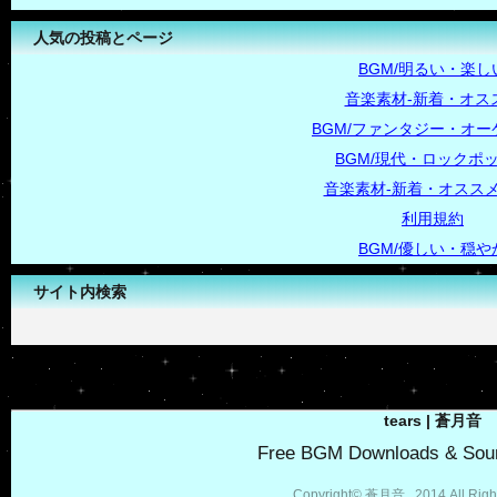
人気の投稿とページ
BGM/明るい・楽し
音楽素材-新着・オス
BGM/ファンタジー・オー
BGM/現代・ロックポ
音楽素材-新着・オススメ
利用規約
BGM/優しい・穏や
サイト内検索
-->
tears | 蒼月音
Free BGM Downloads & Soun
Copyright© 蒼月音 , 2014 All Righ