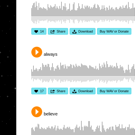
14
Share
Download
Buy WAV or Donate
always
17
Share
Download
Buy WAV or Donate
believe