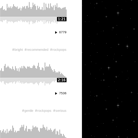
1:21
6779
bright
recommended
rockpops
2:16
7536
gentle
rockpops
serious