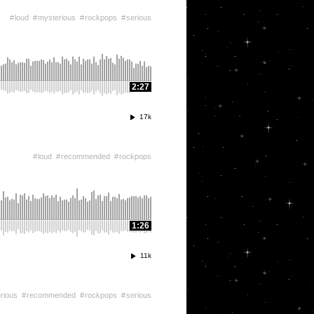
loud
mysterious
rockpops
serious
2:27
17k
loud
recommended
rockpops
1:26
11k
rious
recommended
rockpops
serious