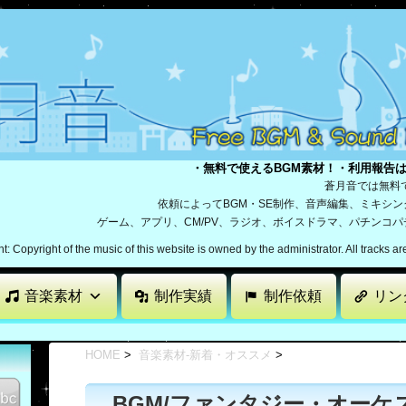
・無料で使えるBGM素材！・利用報告
蒼月音では無料
依頼によってBGM・SE制作、音声編集、ミキシ
ゲーム、アプリ、CM/PV、ラジオ、ボイスドラマ、パチンコ
: Copyright of the music of this website is owned by the administrator. All tracks a
音楽素材
制作実績
制作依頼
リン
HOME
>
音楽素材-新着・オススメ
>
BGM/ファンタジー・オーケ