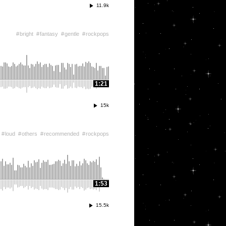
11.9k
bright
fantasy
gentle
rockpops
1:21
15k
loud
others
recommended
rockpops
1:53
15.5k