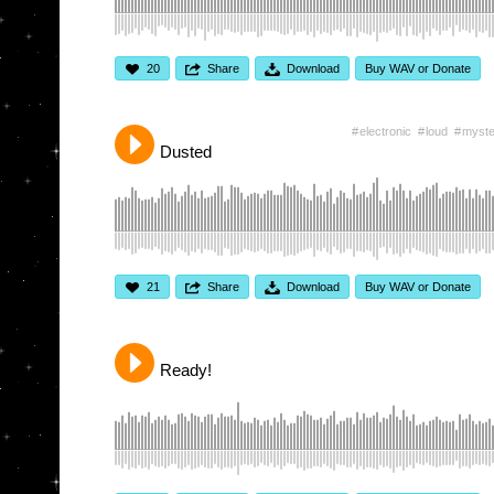
20
Share
Download
Buy WAV or Donate
electronic
loud
myste
Dusted
21
Share
Download
Buy WAV or Donate
Ready!