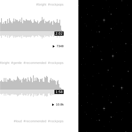
bright
rockpops
2:02
7348
bright
gentle
recommended
rockpops
1:58
10.8k
loud
recommended
rockpops