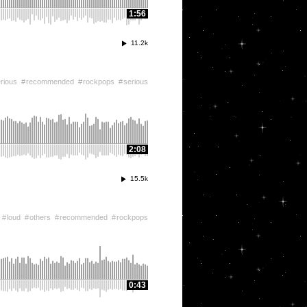
1:56
11.2k
rious
recommended
rockpops
serious
2:08
15.5k
loud
others
recommended
rockpops
0:43