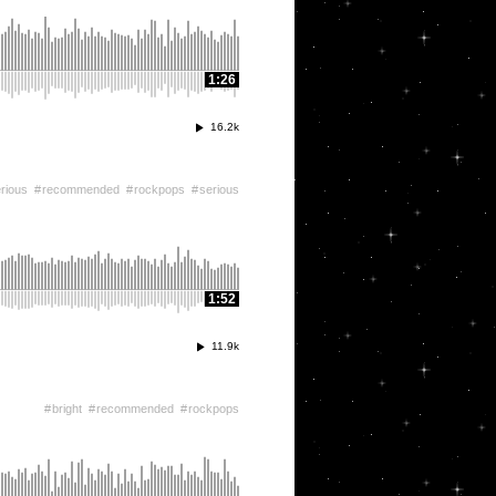
1:26
16.2k
rious
recommended
rockpops
serious
1:52
11.9k
bright
recommended
rockpops