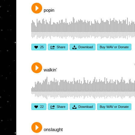
popin
25
Share
Download
Buy WAV or Donate
walkin'
22
Share
Download
Buy WAV or Donate
onslaught