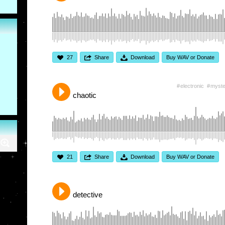
27
Share
Download
Buy WAV or Donate
electronic
myste
chaotic
21
Share
Download
Buy WAV or Donate
detective