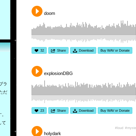
doom
32
Share
Download
Buy WAV or Donate
explosionDBG
ブラ
ただ
23
Share
Download
Buy WAV or Donate
す。
して
loud
myste
holydark