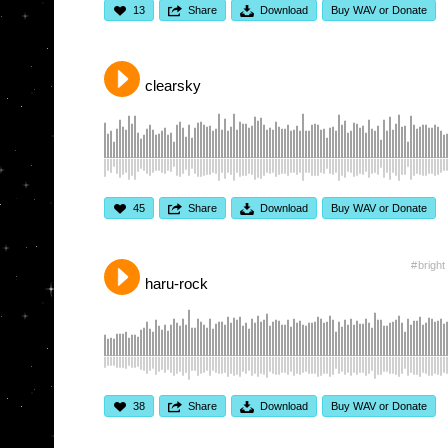
13
Share
Download
Buy WAV or Donate
clearsky
45
Share
Download
Buy WAV or Donate
bright
haru-rock
38
Share
Download
Buy WAV or Donate