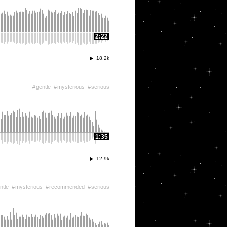
2:22
18.2k
gentle
mysterious
serious
1:35
12.9k
ntle
mysterious
recommended
serious