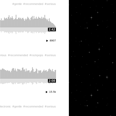
gentle
recommended
serious
2:42
8907
rious
recommended
rockpops
serious
2:08
15.5k
lectronic
gentle
recommended
serious