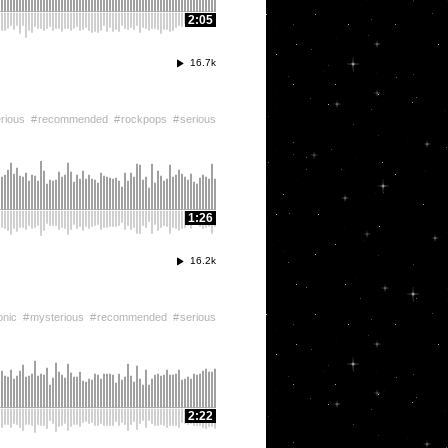
2:05
16.7k
rious
recommended
rockpops
serious
1:26
16.2k
onic
mysterious
recommended
serious
2:22