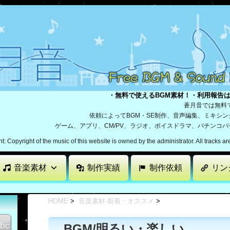
・無料で使えるBGM素材！・利用報告
蒼月音では無料
依頼によってBGM・SE制作、音声編集、ミキシ
ゲーム、アプリ、CM/PV、ラジオ、ボイスドラマ、パチンコ
: Copyright of the music of this website is owned by the administrator. All tracks a
音楽素材
制作実績
制作依頼
リン
HOME
>
音楽素材-新着・オススメ
>
BGM/明るい・楽しい