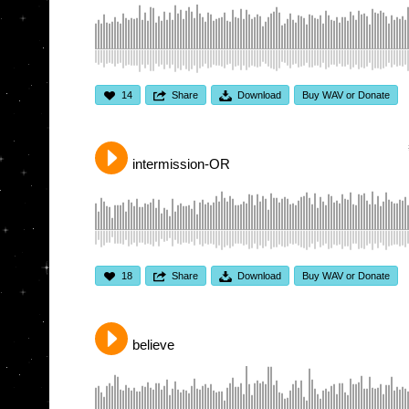
14
Share
Download
Buy WAV or Donate
intermission-OR
18
Share
Download
Buy WAV or Donate
believe