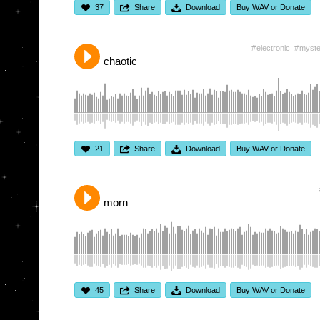
37
Share
Download
Buy WAV or Donate
electronic
myste
chaotic
21
Share
Download
Buy WAV or Donate
morn
45
Share
Download
Buy WAV or Donate