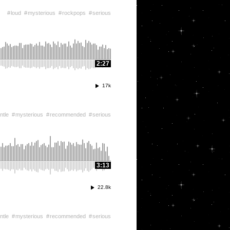
loud
mysterious
rockpops
serious
2:27
17k
ntle
mysterious
recommended
serious
3:13
22.8k
ntle
mysterious
recommended
serious