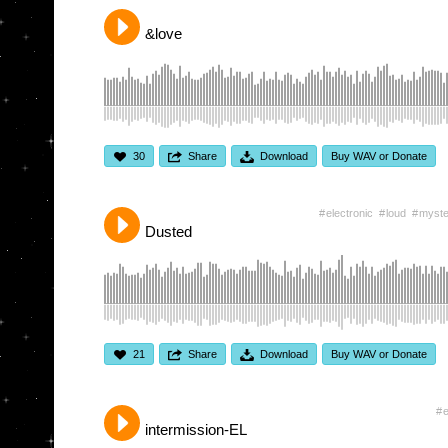
&love
30
Share
Download
Buy WAV or Donate
electronic
loud
myste
Dusted
21
Share
Download
Buy WAV or Donate
e
intermission-EL