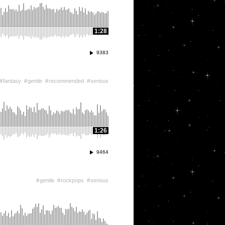
1:28
9383
fantasy
gentle
recommended
serious
1:26
9464
gentle
rockpops
serious