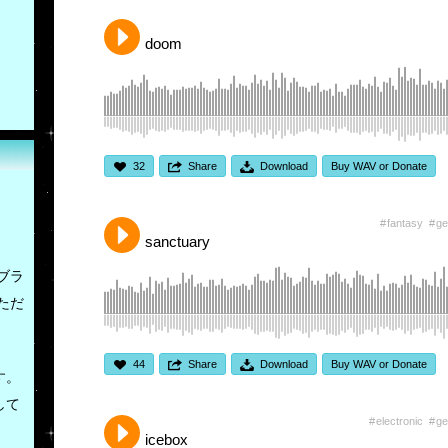
doom
32
Share
Download
Buy WAV or Donate
fantasy
ge
sanctuary
ブラ
ただ
44
Share
Download
Buy WAV or Donate
す。
して
electronic
ge
icebox