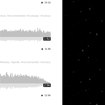
10.1k
rious
recommended
rockpops
serious
1:52
11.9k
fantasy
gentle
recommended
serious
2:56
12.6k