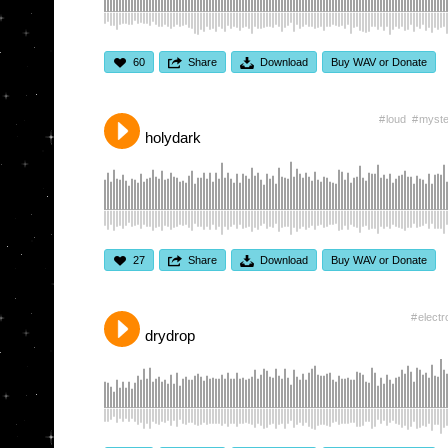
60
Share
Download
Buy WAV or Donate
loud
myste
holydark
27
Share
Download
Buy WAV or Donate
electr
drydrop