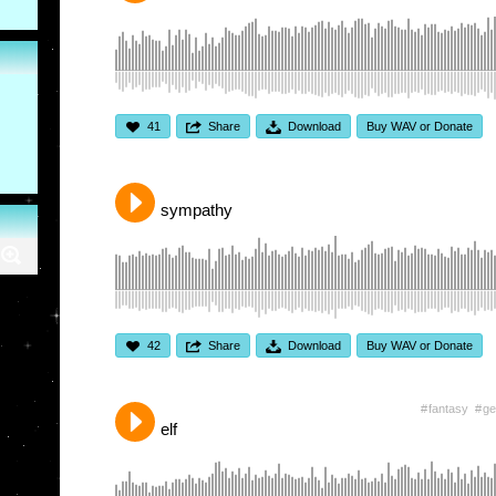
41
Share
Download
Buy WAV or Donate
sympathy
42
Share
Download
Buy WAV or Donate
fantasy
ge
elf