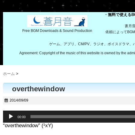
・無料で使えるB
蒼月
Free BGM Downloads & Sound Production
依頼によってBG
ゲーム、アプリ、CM/PV、ラジオ、ボイスドラマ
Agreement: Copyright of the music of this website is owned by the admi
ホーム
>
overthewindow
2014/09/09
音
00:00
声
“overthewindow” (¹xY)
プ
レ