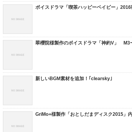
ボイスドラマ「喫茶ハッピーベイビー」2016秋
翠櫻院様製作のボイスドラマ「神約V」 M3ー
新しいBGM素材を追加！｢clearsky｣
GriMo+様製作「おとしだまディスク201