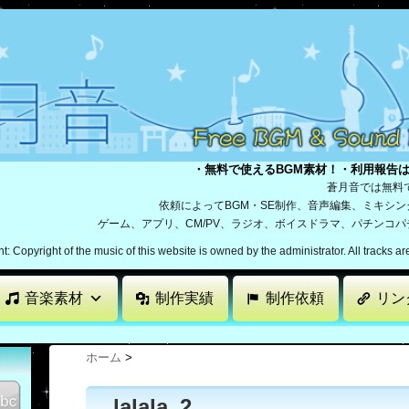
・無料で使えるBGM素材！・利用報告
蒼月音では無料
依頼によってBGM・SE制作、音声編集、ミキシ
ゲーム、アプリ、CM/PV、ラジオ、ボイスドラマ、パチンコ
: Copyright of the music of this website is owned by the administrator. All tracks a
音楽素材
制作実績
制作依頼
リン
ホーム
>
lalala_2