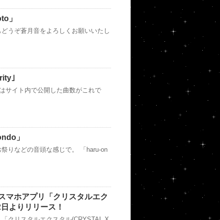
to」
もどうぞ蒼月音をよろしくお願いいたし
ty｣
実はサイト内で公開した曲数がこれで
ndo」
などの音頭な感じで。 「haru-on
スマホアプリ「クリスタルエク
8月2日よりリリース！
クリスタルエクスタル(CRYSTAL X