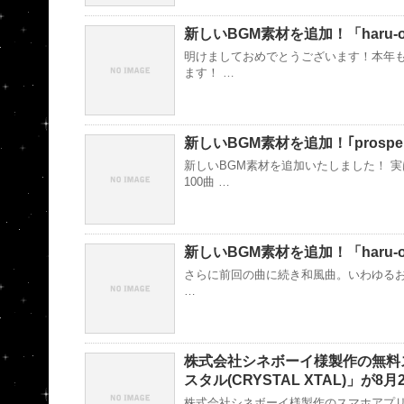
新しいBGM素材を追加！「haru-o
明けましておめでとうございます！本年
ます！ …
新しいBGM素材を追加！｢prosperi
新しいBGM素材を追加いたしました！ 
100曲 …
新しいBGM素材を追加！「haru-o
さらに前回の曲に続き和風曲。いわゆるお祭り
…
株式会社シネボーイ様製作の無料
スタル(CRYSTAL XTAL)」が
株式会社シネボーイ様製作のスマホアプリ「