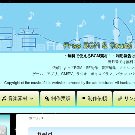
・無料で使えるBGM素材！・利用報告
蒼月音では無料
依頼によってBGM・SE制作、音声編集、ミキシ
ゲーム、アプリ、CM/PV、ラジオ、ボイスドラマ、パチンコ
: Copyright of the music of this website is owned by the administrator. All tracks a
音楽素材
制作実績
制作依頼
リン
ホーム
>
field