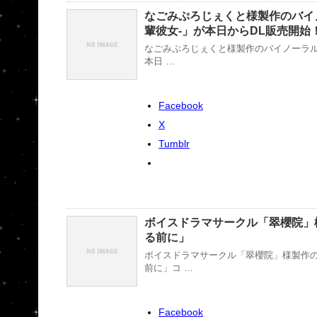
なごみぷろじぇくと様製作のバイ
輩彼女-」が本日からDL販売開始
なごみぷろじぇくと様製作のバイノーラル
本日 …
Facebook
X
Tumblr
ボイスドラマサークル「翠櫻院」
る前に」
ボイスドラマサークル「翠櫻院」様製作
前に」コ …
Facebook