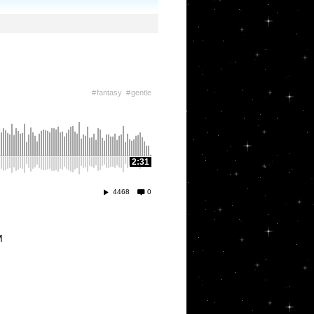
fantasy
gentle
2:31
4468
0
M