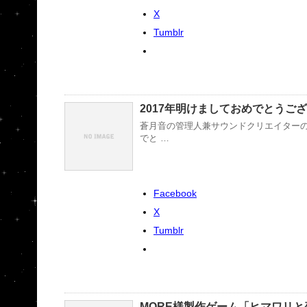
X
Tumblr
2017年明けましておめでとうご
蒼月音の管理人兼サウンドクリエイターのベ
でと …
Facebook
X
Tumblr
MORE様製作ゲーム「ヒマワリと