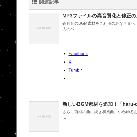
関連記事
MP3ファイルの高音質化と修正の
蒼月音のBGM素材をご利用のみなさまへ
人のベ …
Facebook
X
Tumblr
新しいBGM素材を追加！「haru-o
さらに前回の曲に続き和風曲。いわゆるお祭り
…