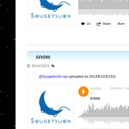
10
Share
More
snow
2014/10/23
@SougetsuOn-wp
uploaded on 2014年10月23日
sample
fantasy
g
s
snow