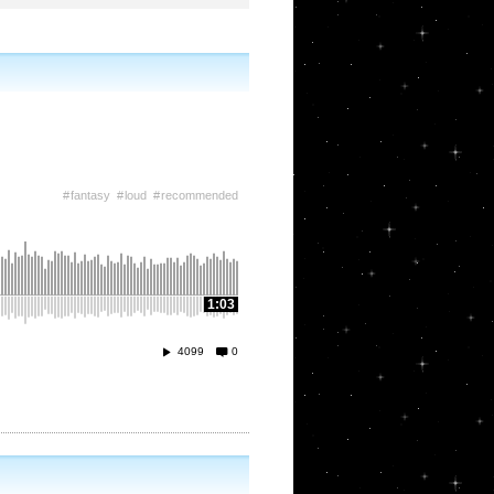
fantasy
loud
recommended
1:03
4099
0