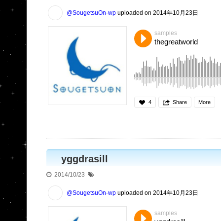
@SougetsuOn-wp
uploaded on 2014年10月23日
samples
thegreatworld
4
Share
More
yggdrasill
2014/10/23
@SougetsuOn-wp
uploaded on 2014年10月23日
samples