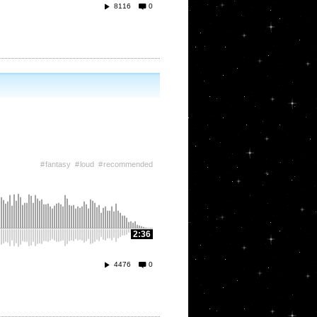
8116
0
fantasy
loud
recommended
2:36
4476
0