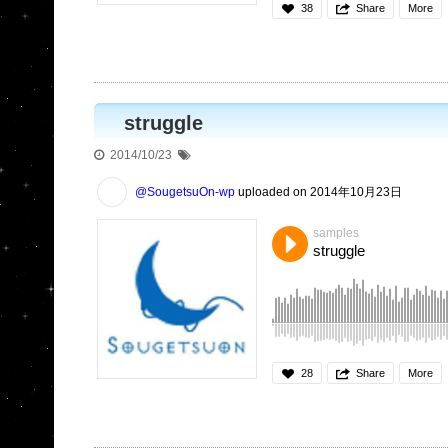
38
Share
More
struggle
2014/10/23
@SougetsuOn-wp
uploaded on 2014年10月23日
samples
struggle
28
Share
More