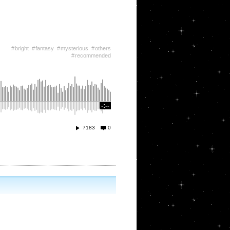
bright
fantasy
mysterious
others
recommended
-:--
7183
0