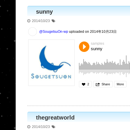
sunny
2014/10/23
@SougetsuOn-wp
uploaded on 2014年10月23日
samples
sunny
2
Share
More
thegreatworld
2014/10/23