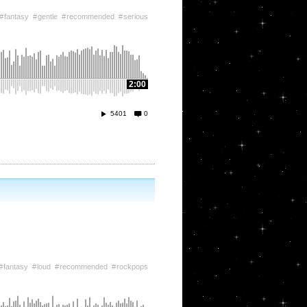
fantasy
gentle
recommended
serious
2:00
5401
0
fantasy
loud
recommended
rockpops