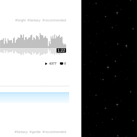
bright
fantasy
recommended
1:22
4377
0
fantasy
gentle
recommended