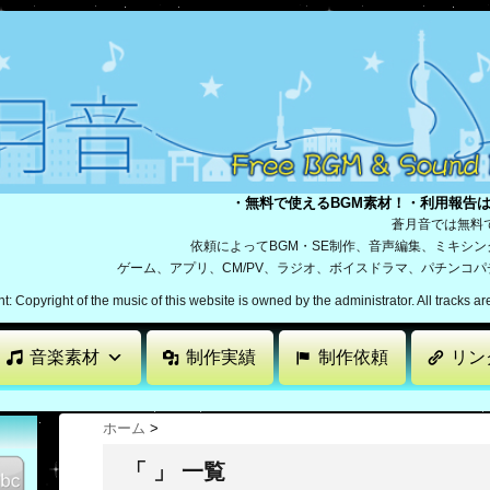
・無料で使えるBGM素材！・利用報告
蒼月音では無料
依頼によってBGM・SE制作、音声編集、ミキシ
ゲーム、アプリ、CM/PV、ラジオ、ボイスドラマ、パチンコ
: Copyright of the music of this website is owned by the administrator. All tracks a
音楽素材
制作実績
制作依頼
リン
ホーム
>
「 」 一覧