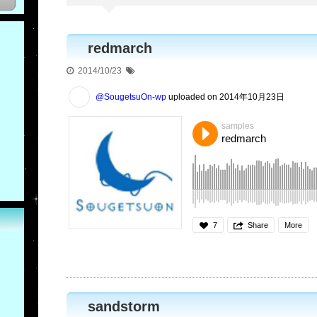
redmarch
2014/10/23
@SougetsuOn-wp
uploaded on 2014年10月23日
samples
redmarch
7
Share
More
sandstorm