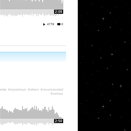
2:08
4779
0
entle
mysterious
others
recommended
serious
2:50