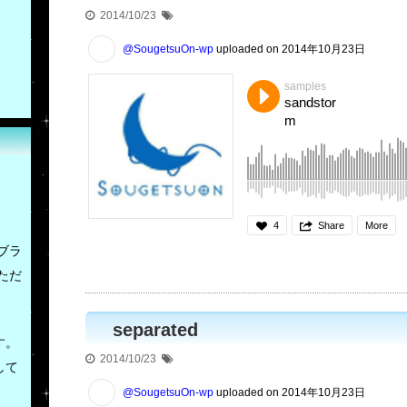
2014/10/23
@SougetsuOn-wp
uploaded on 2014年10月23日
samples
sandstor
m
4
Share
More
ブラ
ただ
separated
す。
2014/10/23
して
@SougetsuOn-wp
uploaded on 2014年10月23日