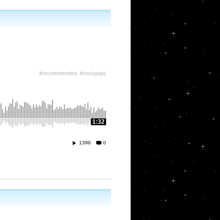
recommended
rockpops
1:32
1396
0