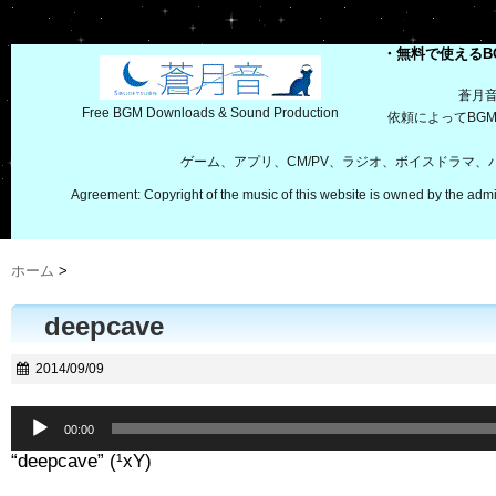
・無料で使えるB
蒼月
Free BGM Downloads & Sound Production
依頼によってBG
ゲーム、アプリ、CM/PV、ラジオ、ボイスドラマ
Agreement: Copyright of the music of this website is owned by the admi
ホーム
>
deepcave
2014/09/09
音
00:00
声
“deepcave” (¹xY)
プ
レ